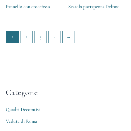
Pannello con crocefisso
Scatola portapenna Delfino
1
2
3
4
→
Categorie
Quadri Decorativi
Vedute di Roma