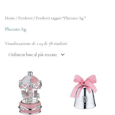
Ordina
Home
/
Prodotti
/ Prodotti taggati “Placcato Ag.”
in
base
al
Placcato Ag.
più
recente
Visualizzazione di 1-24 di 78 risultati