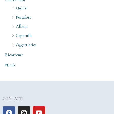
Quadri
Portafoto
Album
Capoculla
Oggettistica
Ricorrenze
Natale
CONTATTI
F
I
Y