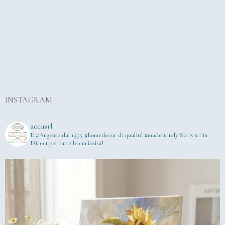
INSTAGRAM
accasrl
L' #Argento dal 1975
#homedecor di qualità #madeinitaly
Scrivici in
Direct per tutte le curiosità!