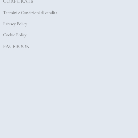
CORPORATE
o
g
b
o
r
e
Termini e Condizioni di vendita
k
a
Privacy Policy
m
Cookie Policy
FACEBOOK