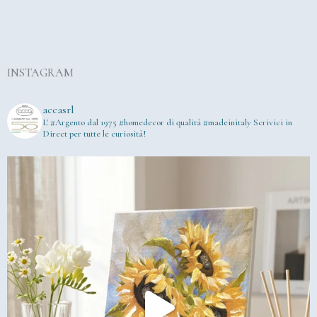
INSTAGRAM
accasrl
L' #Argento dal 1975
#homedecor di qualità #madeinitaly
Scrivici in
Direct per tutte le curiosità!