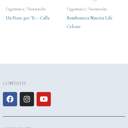
Oggettistica / Vuotatasche
Oggettistica / Vuotatasche
Un Fiore per Te – Calla
Bomboniera Nascita Life
Celeste
CONTATTI
F
I
Y
a
n
o
c
s
u
e
t
t
b
a
u