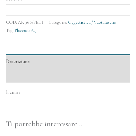
COD:
AR 968/FEDI
Categoria:
Oggettistica / Vuotatasche
Tag:
Placcato Ag.
Descrizione
Informazioni aggiuntive
h cm.21
Ti potrebbe interessare…