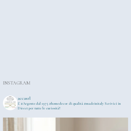
INSTAGRAM
accasrl
L' #Argento dal 1975
#homedecor di qualità #madeinitaly
Scrivici in
Direct per tutte le curiosità!