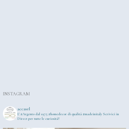
INSTAGRAM
accasrl
L' #Argento dal 1975
#homedecor di qualità #madeinitaly
Scrivici in
Direct per tutte le curiosità!