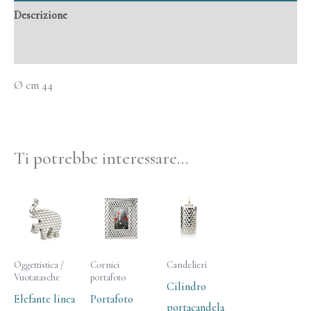
Descrizione
Informazioni aggiuntive
Ø cm 44
Ti potrebbe interessare…
Oggettistica /
Cornici
Candelieri
Vuotatasche
portafoto
Cilindro
Elefante linea
Portafoto
portacandela