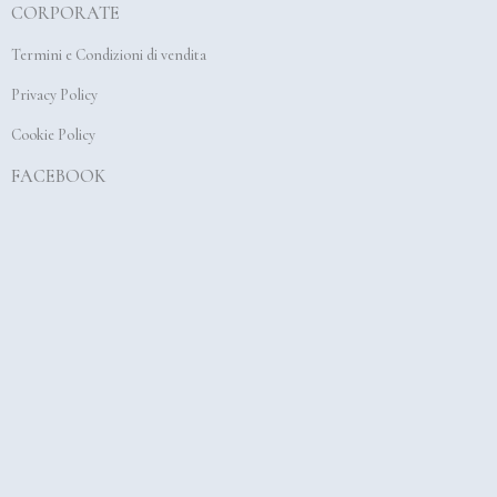
CORPORATE
o
g
b
o
r
e
Termini e Condizioni di vendita
k
a
Privacy Policy
m
Cookie Policy
FACEBOOK