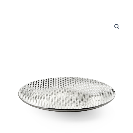
Centrotavola
linea
CUBI
quantità