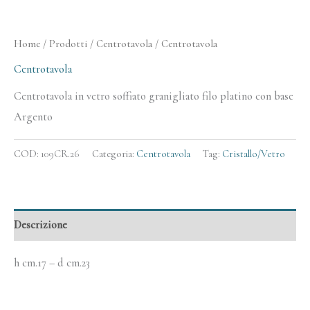
Home
/
Prodotti
/
Centrotavola
/ Centrotavola
Centrotavola
Centrotavola in vetro soffiato granigliato filo platino con base
Argento
COD:
109CR.26
Categoria:
Centrotavola
Tag:
Cristallo/Vetro
Descrizione
h cm.17 – d cm.23