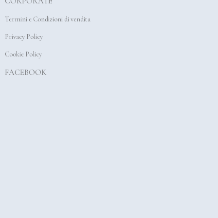
CORPORATE
o
g
b
o
r
e
Termini e Condizioni di vendita
k
a
Privacy Policy
m
Cookie Policy
FACEBOOK