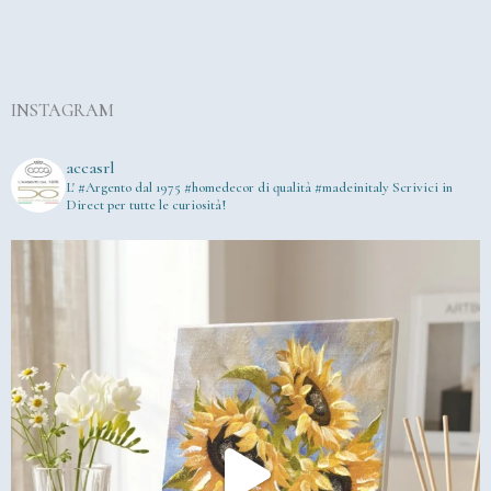
INSTAGRAM
accasrl
L' #Argento dal 1975
#homedecor di qualità #madeinitaly
Scrivici in
Direct per tutte le curiosità!