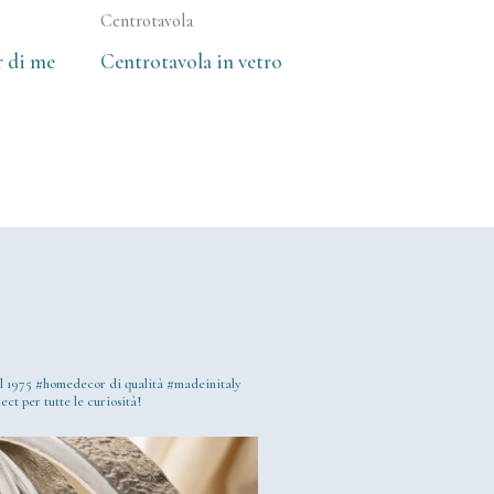
Centrotavola
r di me
Centrotavola in vetro
l 1975
#homedecor di qualità #madeinitaly
ect per tutte le curiosità!