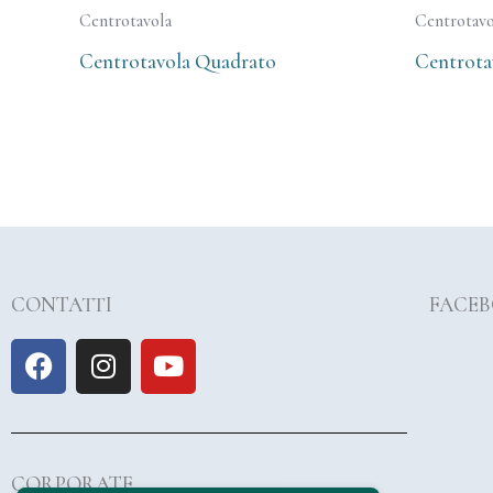
Centrotavola
Centrotavo
Centrotavola Quadrato
Centrota
CONTATTI
FACE
F
I
Y
a
n
o
c
s
u
e
t
t
b
a
u
CORPORATE
o
g
b