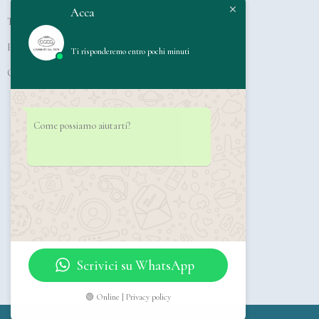
o
r
e
Acca
Termini e Condizioni di vendita
k
a
m
Privacy Policy
Ti risponderemo entro pochi minuti
Cookie Policy
Come possiamo aiutarti?
Scrivici su WhatsApp
🟢 Online | Privacy policy