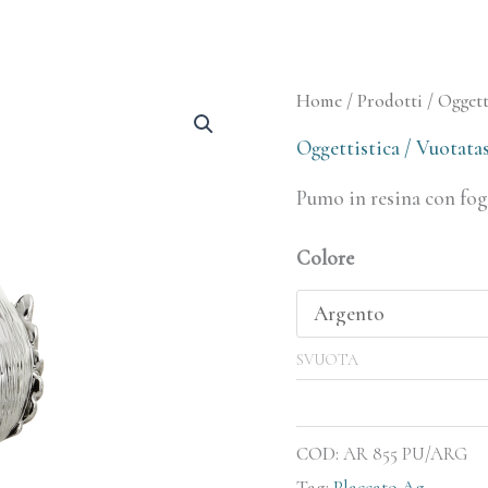
Mini
Home
/
Prodotti
/
Oggett
Pumo
Oggettistica / Vuotata
Bomboniera
Pumo in resina con fog
quantità
Colore
SVUOTA
COD:
AR 855 PU/ARG
Tag:
Placcato Ag.