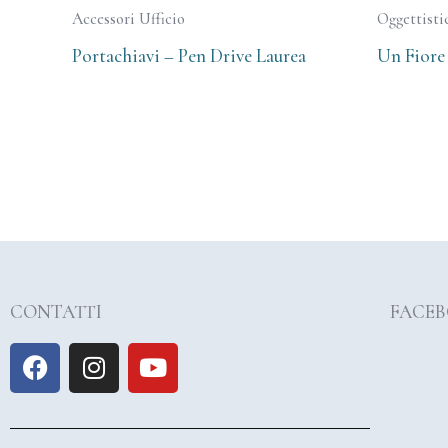
Accessori Ufficio
Oggettisti
Portachiavi – Pen Drive Laurea
Un Fiore 
CONTATTI
FACE
F
I
Y
a
n
o
c
s
u
e
t
t