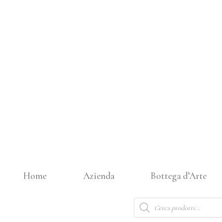
Vai
al
contenuto
Home
Azienda
Bottega d’Arte
Products
search