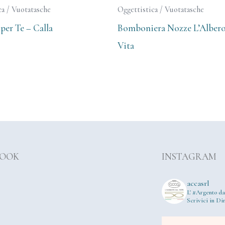
ca / Vuotatasche
Oggettistica / Vuotatasche
per Te – Calla
Bomboniera Nozze L’Albero
Vita
BOOK
INSTAGRAM
accasrl
L' #Argento da
Scrivici in Dir