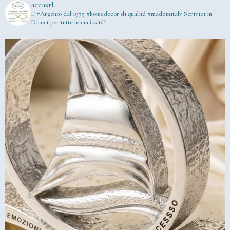
accasrl
L' #Argento dal 1975
#homedecor di qualità #madeinitaly
Scrivici in
Direct per tutte le curiosità!