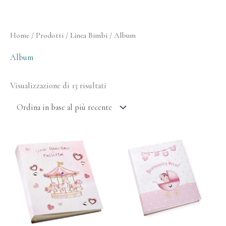
Ordina
Home
/
Prodotti
/
Linea Bimbi
/ Album
in
base
al
Album
più
recente
Visualizzazione di 13 risultati