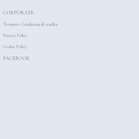
b
a
u
CORPORATE
o
g
b
o
r
e
Termini e Condizioni di vendita
k
a
Privacy Policy
m
Cookie Policy
FACEBOOK