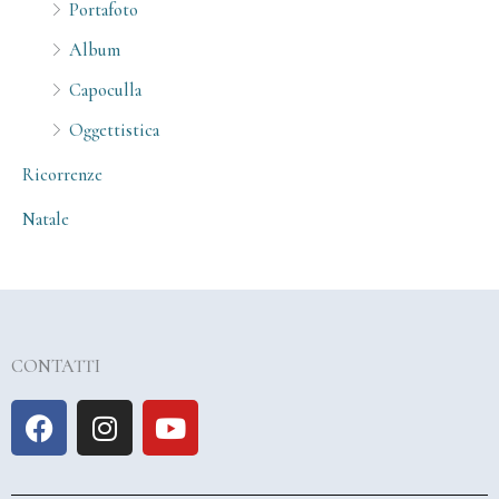
Portafoto
Album
Capoculla
Oggettistica
Ricorrenze
Natale
CONTATTI
F
I
Y
a
n
o
c
s
u
e
t
t