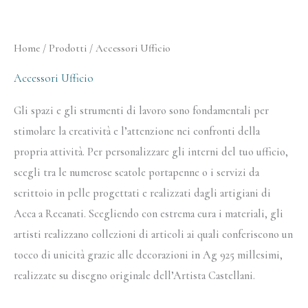
Ordina
Home
/
Prodotti
/ Accessori Ufficio
in
base
al
Accessori Ufficio
più
recente
Gli spazi e gli strumenti di lavoro sono fondamentali per
stimolare la creatività e l’attenzione nei confronti della
propria attività. Per personalizzare gli interni del tuo ufficio,
scegli tra le numerose scatole portapenne o i servizi da
scrittoio in pelle progettati e realizzati dagli artigiani di
Acca a Recanati. Scegliendo con estrema cura i materiali, gli
artisti realizzano collezioni di articoli ai quali conferiscono un
tocco di unicità grazie alle decorazioni in Ag 925 millesimi,
realizzate su disegno originale dell’Artista Castellani.