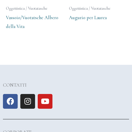
Oggettistica / Vuotatasche
Oggettistica / Vuotatasche
Vassoio/Vuotatsche Albero
Augurio per Laurea
della Vita
CONTATTI
F
I
Y
a
n
o
c
s
u
e
t
t
b
a
u