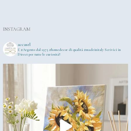
INSTAGRAM
accasrl
L' #Argento dal 1975
#homedecor di qualità #madeinitaly
Scrivici in
Direct per tutte le curiosità!