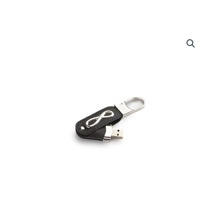
Pendrive
USB
Infinito
quantità