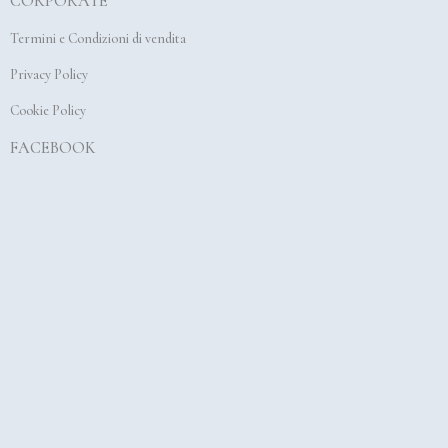
CORPORATE
o
g
b
o
r
e
Termini e Condizioni di vendita
k
a
Privacy Policy
m
Cookie Policy
FACEBOOK