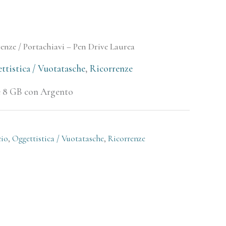
renze
/ Portachiavi – Pen Drive Laurea
ttistica / Vuotatasche
,
Ricorrenze
ve 8 GB con Argento
cio
,
Oggettistica / Vuotatasche
,
Ricorrenze