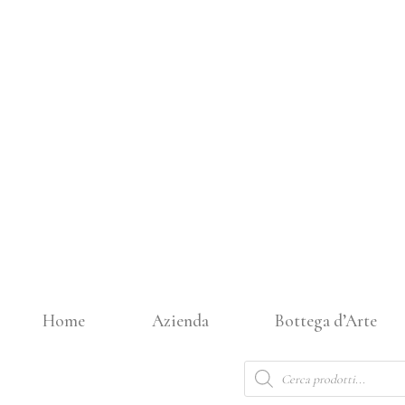
Vai
al
contenuto
Home
Azienda
Bottega d’Arte
Products
search