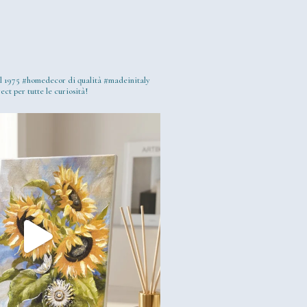
l 1975
#homedecor di qualità #madeinitaly
ect per tutte le curiosità!