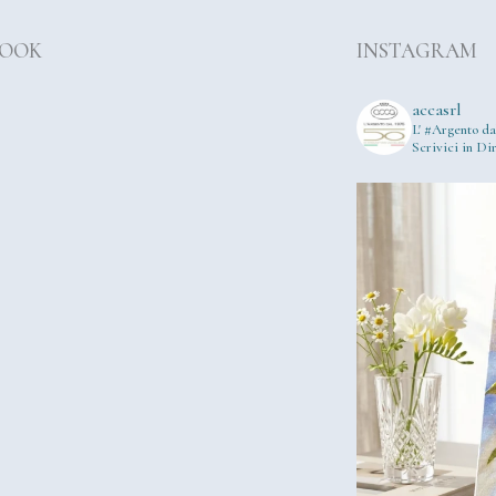
BOOK
INSTAGRAM
accasrl
L' #Argento da
Scrivici in Dir