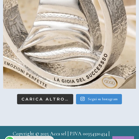
CARICA ALTRO…
Segui su Instagram
Copyright © 2025 Acca srl | P.IVA 00354320434 |
Credits