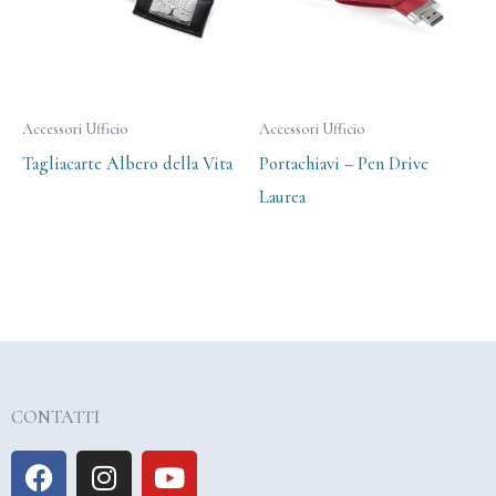
Accessori Ufficio
Accessori Ufficio
Tagliacarte Albero della Vita
Portachiavi – Pen Drive
Laurea
CONTATTI
F
I
Y
a
n
o