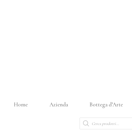
Vai
al
contenuto
Home
Azienda
Bottega d’Arte
Products
search