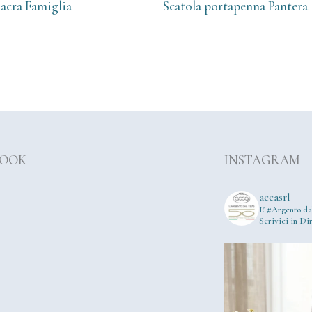
acra Famiglia
Scatola portapenna Pantera
BOOK
INSTAGRAM
accasrl
L' #Argento da
Scrivici in Dir