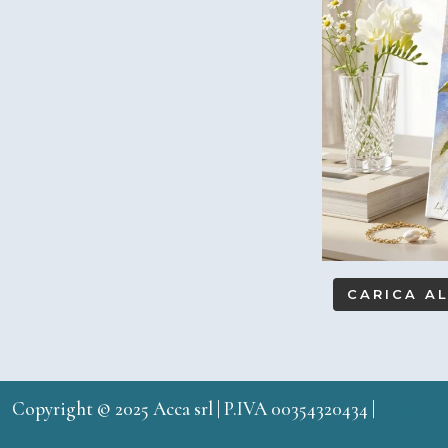
CARICA A
Copyright © 2025 Acca srl | P.IVA 00354320434 |
Credits