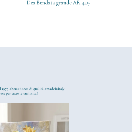
Dea Bendata grande AR 449
l 1975
#homedecor di qualità #madeinitaly
ect per tutte le curiosità!