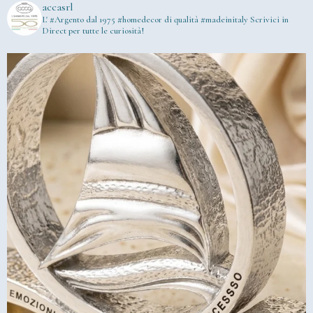
accasrl
L' #Argento dal 1975
#homedecor di qualità #madeinitaly
Scrivici in
Direct per tutte le curiosità!