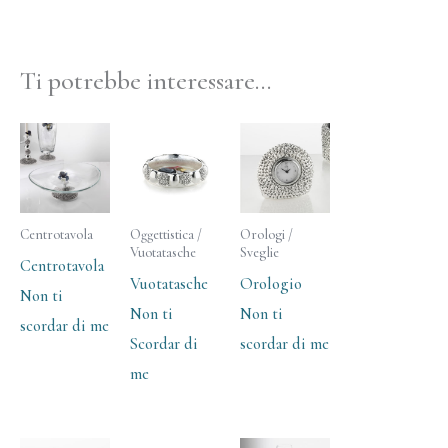
Ti potrebbe interessare…
Centrotavola
Oggettistica /
Orologi /
Vuotatasche
Sveglie
Centrotavola
Vuotatasche
Orologio
Non ti
Non ti
Non ti
scordar di me
Scordar di
scordar di me
me