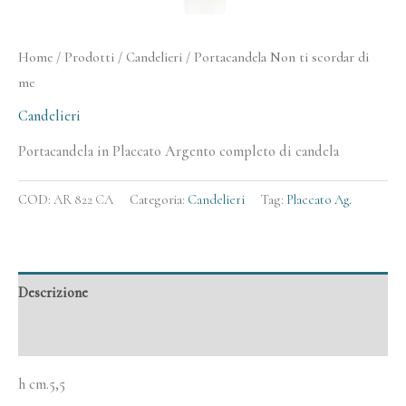
Home
/
Prodotti
/
Candelieri
/ Portacandela Non ti scordar di
me
Candelieri
Portacandela in Placcato Argento completo di candela
COD:
AR 822 CA
Categoria:
Candelieri
Tag:
Placcato Ag.
Descrizione
Informazioni aggiuntive
h cm.5,5