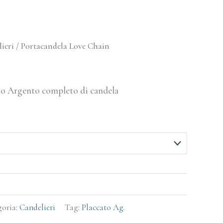
ieri
/ Portacandela Love Chain
to Argento completo di candela
goria:
Candelieri
Tag:
Placcato Ag.