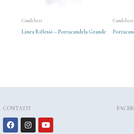
Candelieri
Candelieri
Linea Riflessi – Portacandela Grande
Portacan
CONTATTI
FACE
F
I
Y
a
n
o