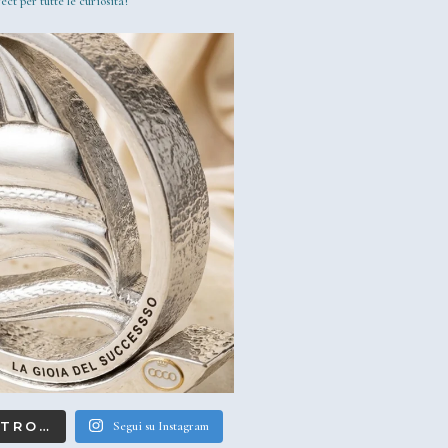
ect per tutte le curiosità!
LTRO…
Segui su Instagram