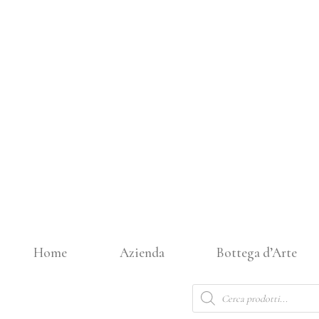
Vai
al
contenuto
Home
Azienda
Bottega d’Arte
Products
search