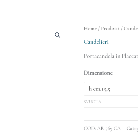
Portacandela
Home
/
Prodotti
/
Candel
Love
Candelieri
Chain
Portacandela in Placca
quantità
Dimensione
SVUOTA
COD:
AR 569 CA
Cate