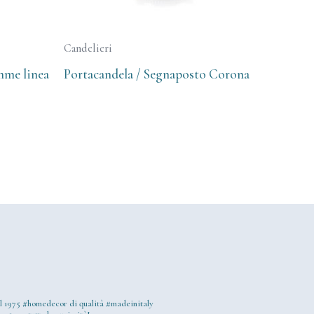
Candelieri
amme linea
Portacandela / Segnaposto Corona
l 1975
#homedecor di qualità #madeinitaly