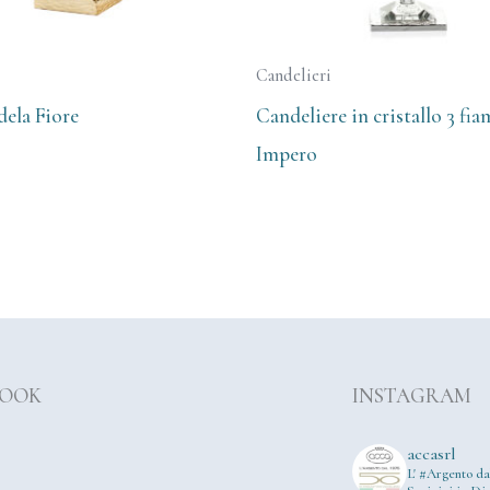
Candelieri
dela Fiore
Candeliere in cristallo 3 fi
Impero
BOOK
INSTAGRAM
accasrl
L' #Argento da