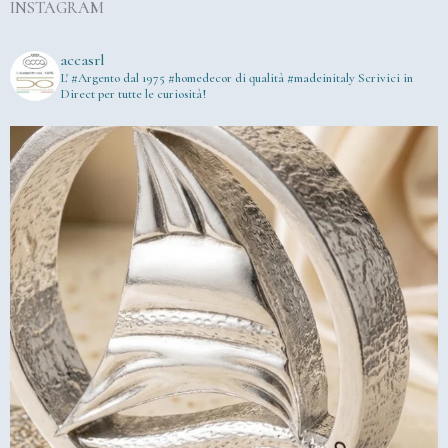
INSTAGRAM
accasrl
L' #Argento dal 1975
#homedecor di qualità #madeinitaly
Scrivici in
Direct per tutte le curiosità!