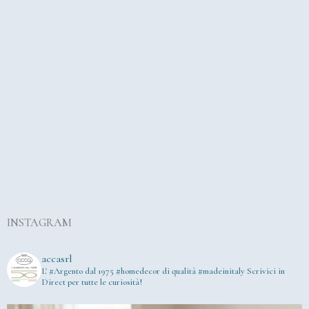
INSTAGRAM
accasrl
L' #Argento dal 1975
#homedecor di qualità #madeinitaly
Scrivici in
Direct per tutte le curiosità!