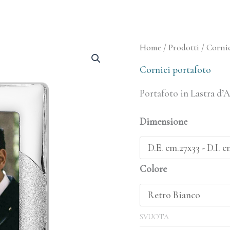
Portafoto
Home
/
Prodotti
/
Cornic
quantità
Cornici portafoto
Portafoto in Lastra d’
Dimensione
Colore
SVUOTA