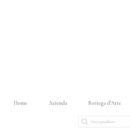
Vai
al
contenuto
Home
Azienda
Bottega d’Arte
Products
search