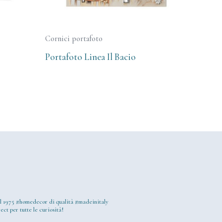
Cornici portafoto
Portafoto Linea Il Bacio
l 1975
#homedecor di qualità #madeinitaly
ect per tutte le curiosità!