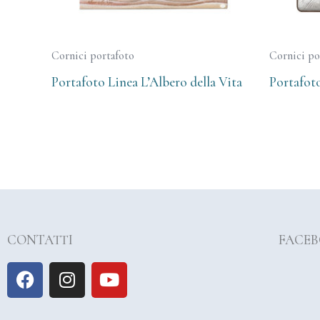
Cornici portafoto
Cornici po
Portafoto Linea L’Albero della Vita
Portafot
CONTATTI
FACE
F
I
Y
a
n
o
c
s
u