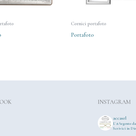
rtafoto
Cornici portafoto
o
Portafoto
BOOK
INSTAGRAM
accasrl
L' #Argento da
Scrivici in Dir