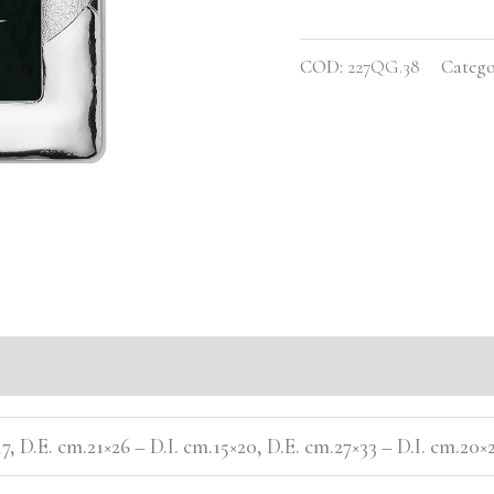
COD:
227QG.38
Catego
17, D.E. cm.21×26 – D.I. cm.15×20, D.E. cm.27×33 – D.I. cm.20×