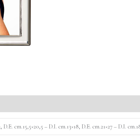
3, D.E. cm.15,5×20,5 – D.I. cm.13×18, D.E. cm.21×27 – D.I. cm.1