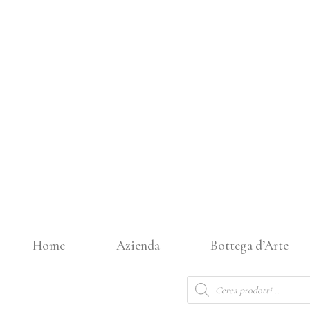
Vai
al
contenuto
Home
Azienda
Bottega d’Arte
Products
search