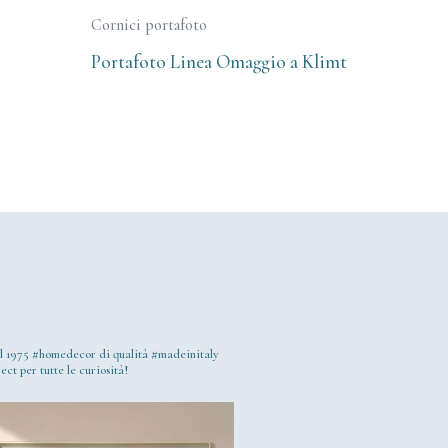
Cornici portafoto
Portafoto Linea Omaggio a Klimt
l 1975
#homedecor di qualità #madeinitaly
ect per tutte le curiosità!