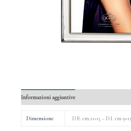
Informazioni aggiuntive
Dimensione
D.E. cm.11×15 – D.I. cm.9×1