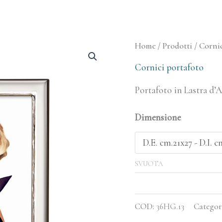
Cornice
Home
/
Prodotti
/
Cornic
Portafoto
Cornici portafoto
quantità
Portafoto in Lastra d’
Dimensione
SVUOTA
COD:
36HG.13
Categor