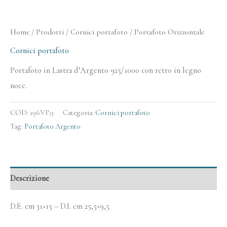
Home
/
Prodotti
/
Cornici portafoto
/ Portafoto Orizzontale
Cornici portafoto
Portafoto in Lastra d’Argento 925/1000 con retro in legno
noce.
COD:
196VP.9
Categoria:
Cornici portafoto
Tag:
Portafoto Argento
Descrizione
D.E. cm 31×15 – D.I. cm 25,5×9,5