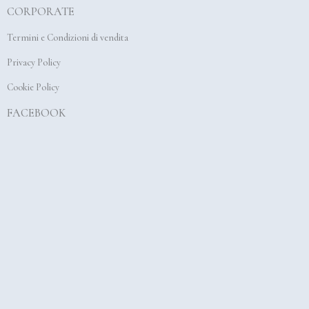
CORPORATE
o
g
b
o
r
e
Termini e Condizioni di vendita
k
a
Privacy Policy
m
Cookie Policy
FACEBOOK