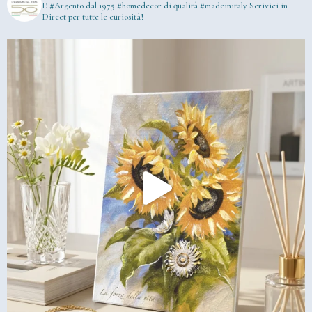
L' #Argento dal 1975
#homedecor di qualità #madeinitaly
Scrivici in
Direct per tutte le curiosità!