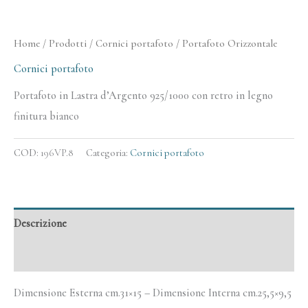
Home
/
Prodotti
/
Cornici portafoto
/ Portafoto Orizzontale
Cornici portafoto
Portafoto in Lastra d’Argento 925/1000 con retro in legno
finitura bianco
COD:
196VP.8
Categoria:
Cornici portafoto
Descrizione
Informazioni aggiuntive
Dimensione Esterna cm.31×15 – Dimensione Interna cm.25,5×9,5