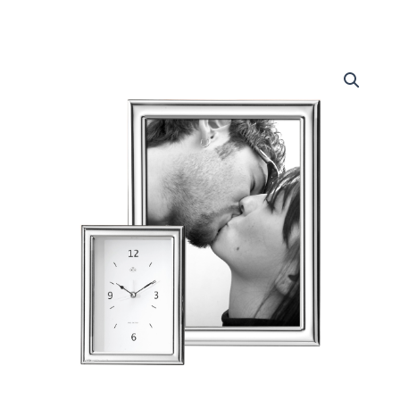
Portafoto
quantità