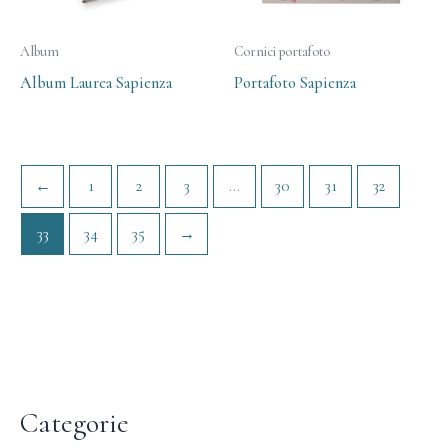
Album
Cornici portafoto
Album Laurea Sapienza
Portafoto Sapienza
←
1
2
3
…
30
31
32
33
34
35
→
Categorie