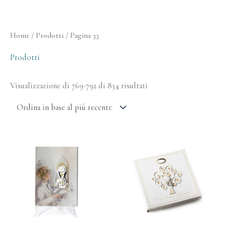
Ordina
Home
/
Prodotti
/ Pagina 33
in
base
al
Prodotti
più
recente
Visualizzazione di 769-792 di 834 risultati