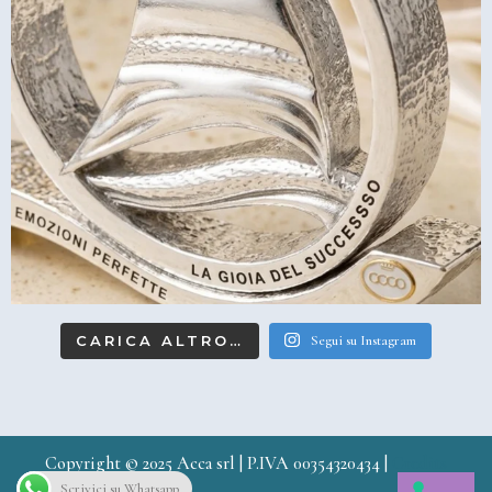
CARICA ALTRO…
Segui su Instagram
Copyright © 2025 Acca srl | P.IVA 00354320434 |
Credits
Scrivici su Whatsapp