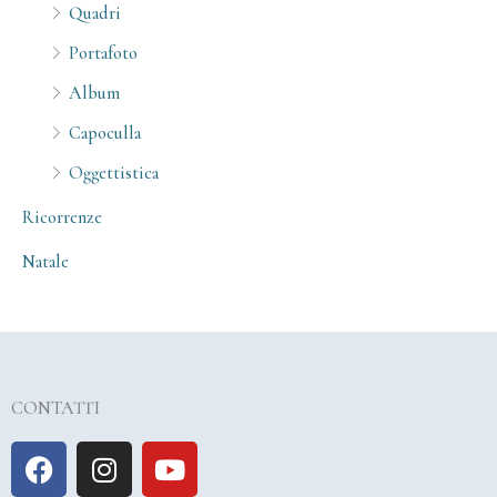
Quadri
Portafoto
Album
Capoculla
Oggettistica
Ricorrenze
Natale
CONTATTI
F
I
Y
a
n
o