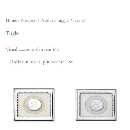
Ordina
Home
/
Prodotti
/ Prodotti taggati “Targhe”
in
base
al
Targhe
più
recente
Visualizzazione di 2 risultati