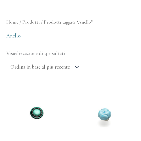
Ordina
Home
/
Prodotti
/ Prodotti taggati “Anello”
in
base
al
Anello
più
recente
Visualizzazione di 4 risultati