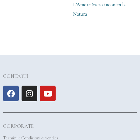
L’Amore Sacro incontra la
Natura
CONTATTI
F
I
Y
a
n
o
c
s
u
e
t
t
b
a
u
CORPORATE
o
g
b
o
r
e
Termini e Condizioni di vendita