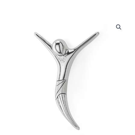
Crocefisso
quantità