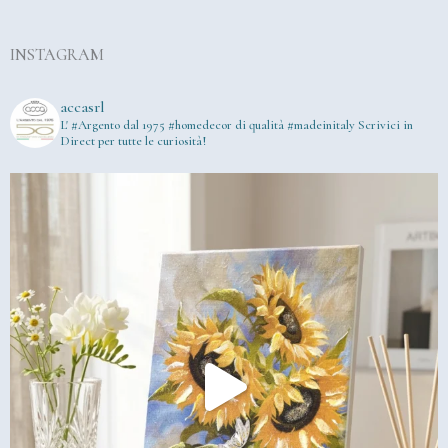
INSTAGRAM
accasrl
L' #Argento dal 1975
#homedecor di qualità #madeinitaly
Scrivici in
Direct per tutte le curiosità!