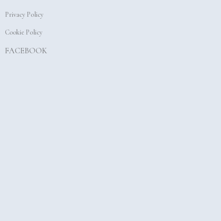
k
a
Privacy Policy
m
Cookie Policy
FACEBOOK