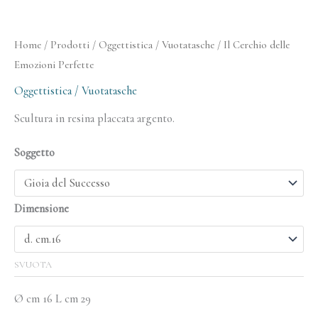
Home
/
Prodotti
/
Oggettistica / Vuotatasche
/ Il Cerchio delle
Emozioni Perfette
Oggettistica / Vuotatasche
Scultura in resina placcata argento.
Soggetto
Dimensione
SVUOTA
Ø cm 16 L cm 29