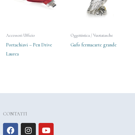
Accessori Ufficio
Oggettistica / Vuotatasche
Portachiavi – Pen Drive
Gufo fermacarte grande
Laurea
CONTATTI
F
I
Y
a
n
o