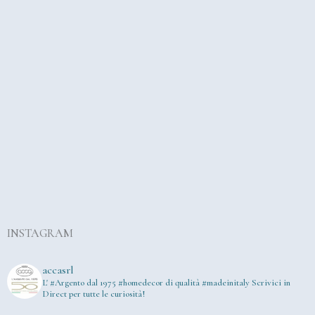
INSTAGRAM
accasrl
L' #Argento dal 1975
#homedecor di qualità #madeinitaly
Scrivici in
Direct per tutte le curiosità!