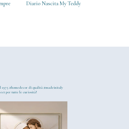
empre
Diario Nascita My Teddy
l 1975
#homedecor di qualità #madeinitaly
ect per tutte le curiosità!