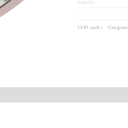
SVUOTA
COD:
590R.1
Categorie