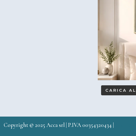
CARICA A
Copyright © 2025 Acca srl | P.IVA 00354320434 |
Credits