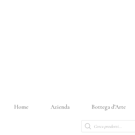
Vai
al
contenuto
Home
Azienda
Bottega d’Arte
Products
search