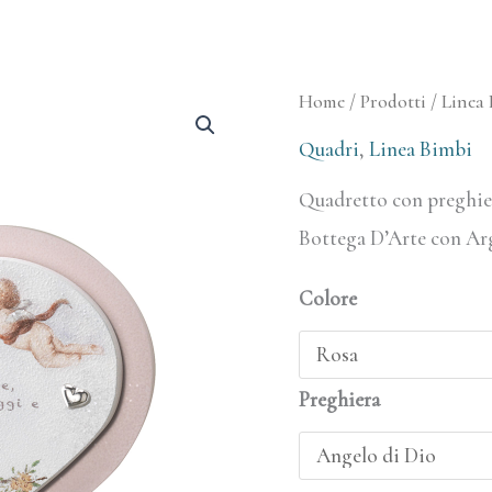
Quadretti
Home
/
Prodotti
/
Linea 
Preghiere
Quadri
,
Linea Bimbi
del
Quadretto con preghier
Cuore
Bottega D’Arte con Ar
quantità
Colore
Preghiera