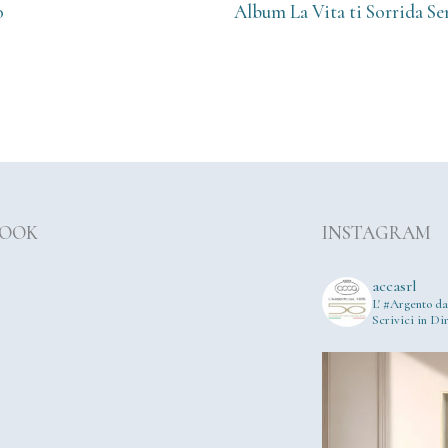
o
Album La Vita ti Sorrida S
BOOK
INSTAGRAM
accasrl
L' #Argento da
Scrivici in Dir