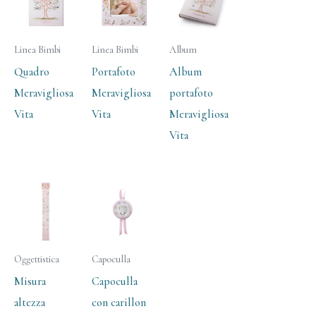
Linea Bimbi
Linea Bimbi
Album
Quadro
Portafoto
Album
Meravigliosa
Meravigliosa
portafoto
Vita
Vita
Meravigliosa
Vita
Oggettistica
Capoculla
Misura
Capoculla
altezza
con carillon