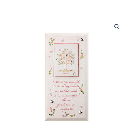
Festone
Nascita
Meravigliosa
Vita
quantità