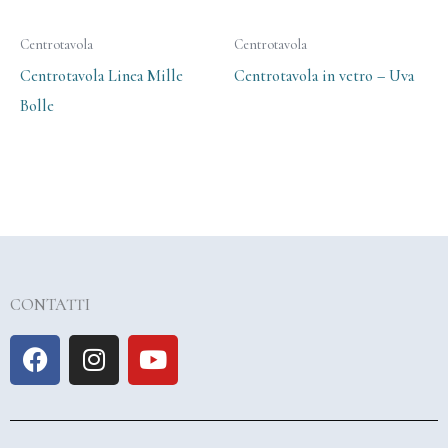
Centrotavola
Centrotavola
Centrotavola Linea Mille
Centrotavola in vetro – Uva
Bolle
CONTATTI
F
I
Y
a
n
o
c
s
u
e
t
t
b
a
u