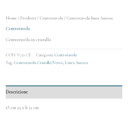
Home
/
Prodotti
/
Centrotavola
/ Centrotavola linea Aurora
Centrotavola
Centrotavola in cristallo
COD:
V.721 CE
Categoria:
Centrotavola
Tag:
Centrotavola Cristallo/Vetro
,
Linea Aurora
Descrizione
Ø cm 25 x h 12 cm