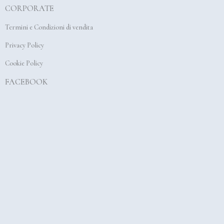
CORPORATE
o
g
b
o
r
e
Termini e Condizioni di vendita
k
a
Privacy Policy
m
Cookie Policy
FACEBOOK