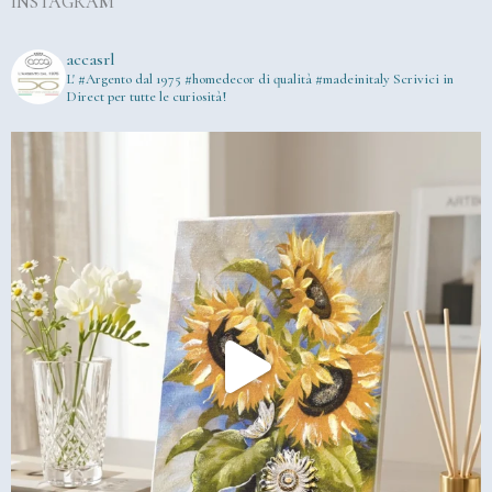
INSTAGRAM
accasrl
L' #Argento dal 1975
#homedecor di qualità #madeinitaly
Scrivici in
Direct per tutte le curiosità!