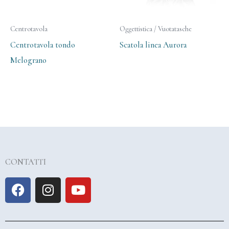
Centrotavola
Oggettistica / Vuotatasche
Centrotavola tondo
Scatola linea Aurora
Melograno
CONTATTI
F
I
Y
a
n
o
c
s
u
e
t
t