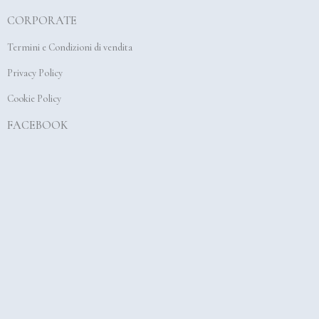
b
a
u
CORPORATE
o
g
b
o
r
e
Termini e Condizioni di vendita
k
a
Privacy Policy
m
Cookie Policy
FACEBOOK