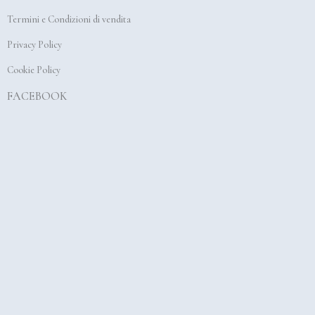
o
r
e
Termini e Condizioni di vendita
k
a
Privacy Policy
m
Cookie Policy
FACEBOOK