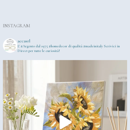
INSTAGRAM
accasrl
L' #Argento dal 1975
#homedecor di qualità #madeinitaly
Scrivici in
Direct per tutte le curiosità!