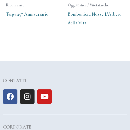
Ricorrenze
Oggettistica / Vuotatasche
Targa 25° Anniversario
Bomboniera Nozze L’Albero
della Vita
CONTATTI
F
I
Y
a
n
o
c
s
u
e
t
t
b
a
u
CORPORATE
o
g
b