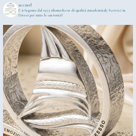
accasrl
L' #Argento dal 1975
#homedecor di qualità #madeinitaly
Scrivici in
Direct per tutte le curiosità!