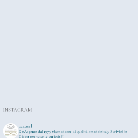
INSTAGRAM
accasrl
L' #Argento dal 1975
#homedecor di qualità #madeinitaly
Scrivici in
Direct per tutte le curiosità!