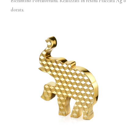
Elefantino Portafortuna. Realizzati in resina Placcata Ag o
dorata.