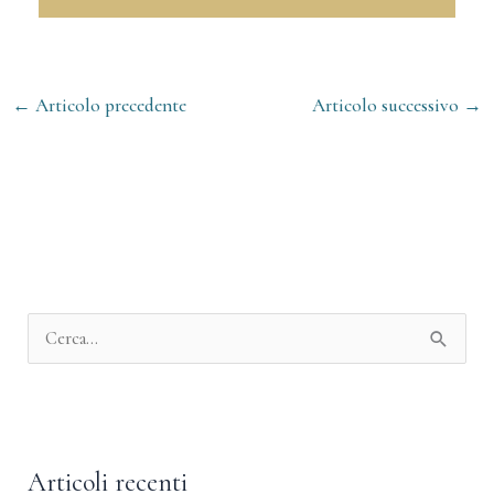
←
Articolo precedente
Articolo successivo
→
A
r
C
c
e
h
r
i
c
v
Articoli recenti
a