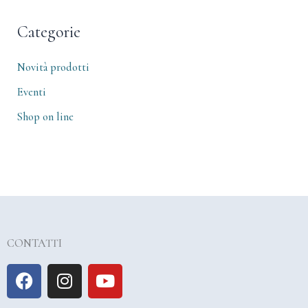
Categorie
Novità prodotti
Eventi
Shop on line
CONTATTI
F
I
Y
a
n
o
c
s
u