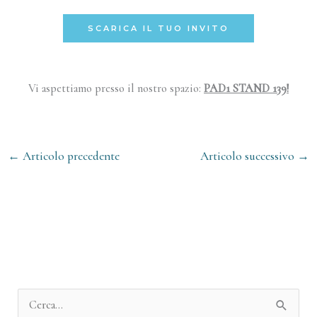
SCARICA IL TUO INVITO
Vi aspettiamo presso il nostro spazio:
PAD1 STAND 139!
←
Articolo precedente
Articolo successivo
→
A
r
C