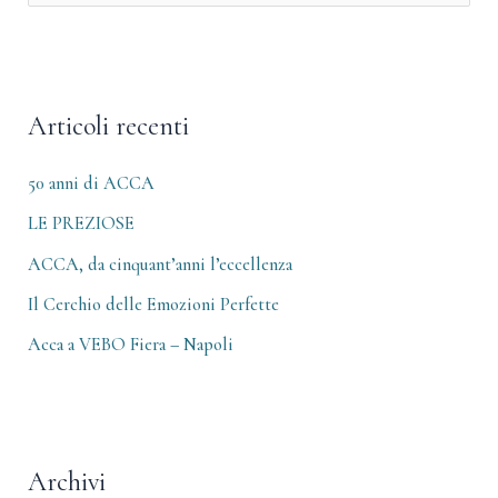
c
e
h
r
i
c
v
Articoli recenti
a
i
:
50 anni di ACCA
LE PREZIOSE
ACCA, da cinquant’anni l’eccellenza
Il Cerchio delle Emozioni Perfette
Acca a VEBO Fiera – Napoli
Archivi