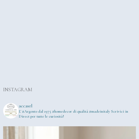
INSTAGRAM
accasrl
L' #Argento dal 1975
#homedecor di qualità #madeinitaly
Scrivici in
Direct per tutte le curiosità!