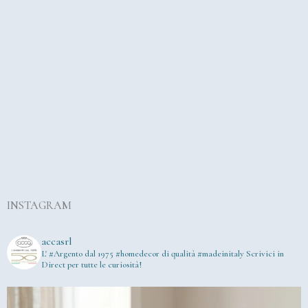
INSTAGRAM
accasrl
L' #Argento dal 1975
#homedecor di qualità #madeinitaly
Scrivici in
Direct per tutte le curiosità!