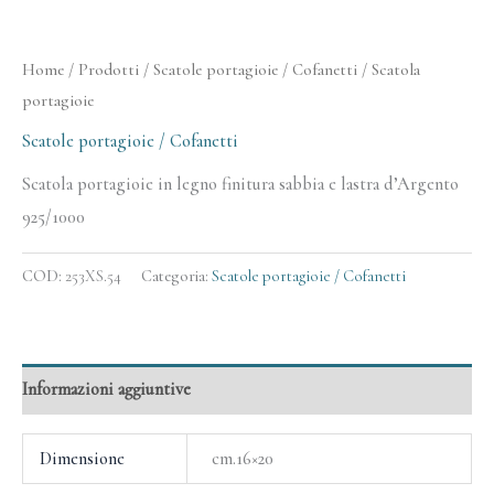
Home
/
Prodotti
/
Scatole portagioie / Cofanetti
/ Scatola
portagioie
Scatole portagioie / Cofanetti
Scatola portagioie in legno finitura sabbia e lastra d’Argento
925/1000
COD:
253XS.54
Categoria:
Scatole portagioie / Cofanetti
Informazioni aggiuntive
Dimensione
cm.16×20