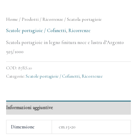
Home
/
Prodotti
/
Ricorrenze
/ Scatola portagioie
Scatole portagioie / Cofanetti
,
Ricorrenze
Scatola portagioie in legno finitura noce e lastra d’Argento
925/1000
COD:
87RS.10
Categorie:
Scatole portagioie / Cofanetti
,
Ricorrenze
Informazioni aggiuntive
Dimensione
cm.15×20