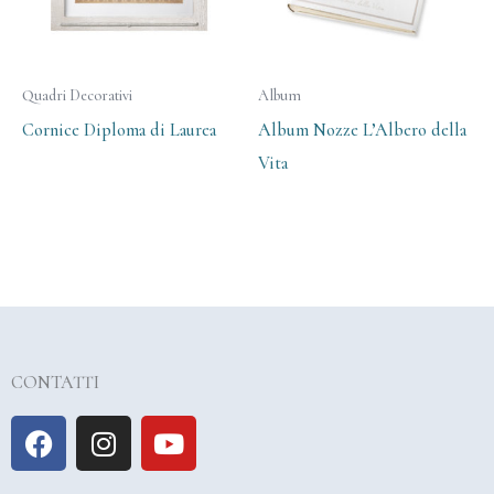
Quadri Decorativi
Album
Cornice Diploma di Laurea
Album Nozze L’Albero della
Vita
CONTATTI
F
I
Y
a
n
o
c
s
u