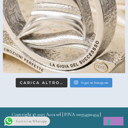
CARICA ALTRO…
Segui su Instagram
Copyright © 2025 Acca srl | P.IVA 00354320434 |
Credits
Scrivici su Whatsapp