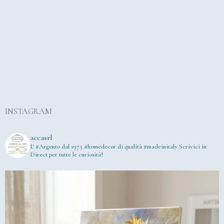
INSTAGRAM
accasrl
L' #Argento dal 1975
#homedecor di qualità #madeinitaly
Scrivici in
Direct per tutte le curiosità!