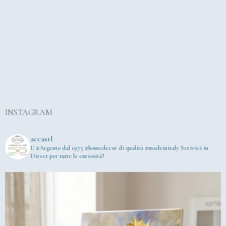
INSTAGRAM
accasrl
L' #Argento dal 1975
#homedecor di qualità #madeinitaly
Scrivici in
Direct per tutte le curiosità!