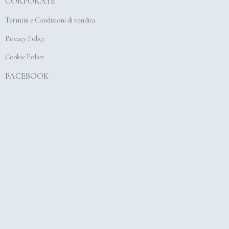
CORPORATE
o
g
b
o
r
e
Termini e Condizioni di vendita
k
a
Privacy Policy
m
Cookie Policy
FACEBOOK