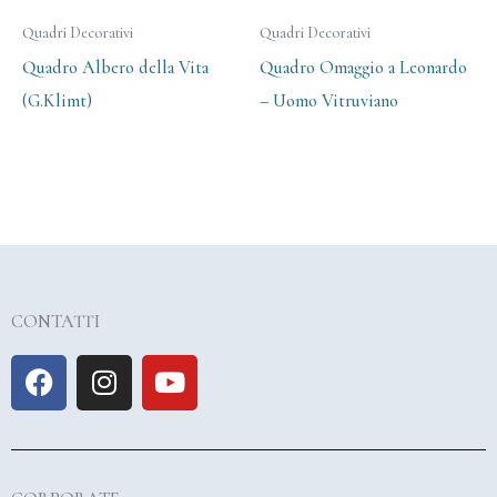
Quadri Decorativi
Quadri Decorativi
Quadro Albero della Vita
Quadro Omaggio a Leonardo
(G.Klimt)
– Uomo Vitruviano
CONTATTI
F
I
Y
a
n
o
c
s
u
e
t
t
b
a
u