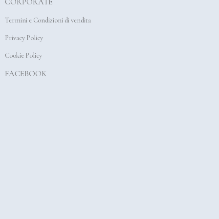
CORPORATE
o
g
b
o
r
e
Termini e Condizioni di vendita
k
a
Privacy Policy
m
Cookie Policy
FACEBOOK