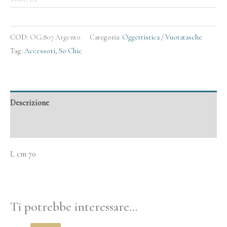
COD:
OG.807 Argento
Categoria:
Oggettistica / Vuotatasche
Tag:
Accessori
,
So Chic
Descrizione
Informazioni aggiuntive
L cm 70
Ti potrebbe interessare…