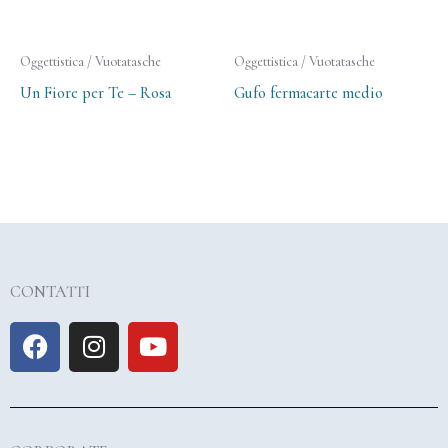
Oggettistica / Vuotatasche
Oggettistica / Vuotatasche
Un Fiore per Te – Rosa
Gufo fermacarte medio
CONTATTI
F
I
Y
a
n
o
c
s
u
e
t
t
b
a
u