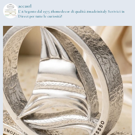
accasrl
L' #Argento dal 1975
#homedecor di qualità #madeinitaly
Scrivici in
Direct per tutte le curiosità!