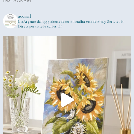
INSTAGRAM
accasrl
L' #Argento dal 1975
#homedecor di qualità #madeinitaly
Scrivici in
Direct per tutte le curiosità!