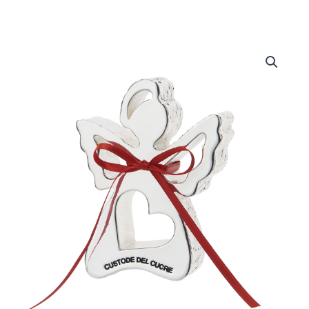
Angeli
Custodi
quantità