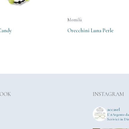
Momilù
Candy
Orecchini Luna Perle
BOOK
INSTAGRAM
accasrl
L' #Argento da
Scrivici in Dir