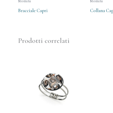
Momilù
Momilù
Bracciale Capri
Collana Cap
Prodotti correlati