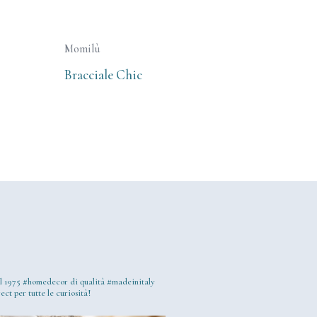
Momilù
Bracciale Chic
l 1975
#homedecor di qualità #madeinitaly
ect per tutte le curiosità!