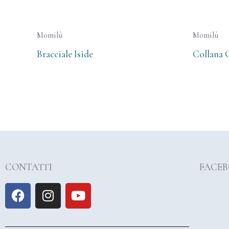
Momilù
Momilù
Bracciale Iside
Collana 
CONTATTI
FACE
F
I
Y
a
n
o
c
s
u
e
t
t