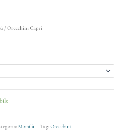
lù
/ Orecchini Capri
bile
tegoria:
Momilù
Tag:
Orecchini