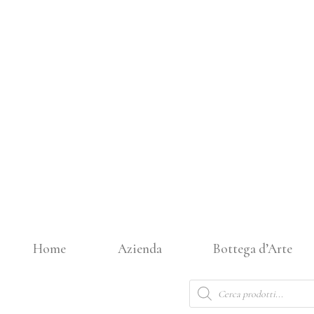
Vai
al
contenuto
Home
Azienda
Bottega d’Arte
Products
search