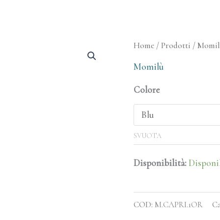
Orecchini
Home
/
Prodotti
/
Momi
Capri
Momilù
quantità
Colore
SVUOTA
Disponibilità:
Disponi
COD:
M.CAPRI.1OR
Ca