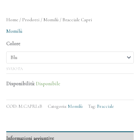
Home
/
Prodotti
/
Momilù
/ Bracciale Capri
Momilù
Colore
SVUOTA
Disponibilità:
Disponibile
COD:
M.CAPRI.1B
Categoria:
Momilù
Tag:
Bracciale
Informazioni aggiuntive