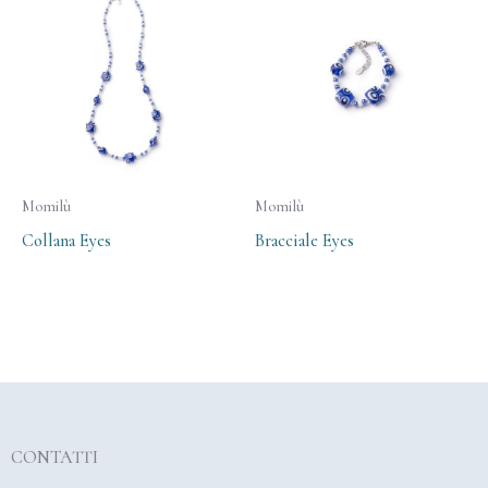
Momilù
Momilù
Collana Eyes
Bracciale Eyes
CONTATTI